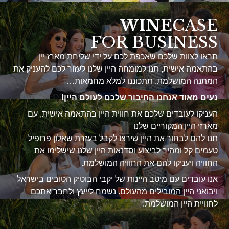
WINE
CASE
FOR BUSINESS
תראו לצוות שלכם שאכפת לכם על ידי שליחת מארז יין
בהתאמה אישית, תנו למומחה היין שלנו לעזור לכם להעניק את
המתנה המושלמת. תתכוננו למלא מחמאות…
נעים מאוד אנחנו החיבור שלכם לעולם היין!
העניקו לעובדים שלכם את חווית היין בהתאמה אישית, עם
מארזי היין המקוריים שלנו
תנו להם לבחור את היין שירצו לקבל בעזרת שאלון פרופיל
טעמים קל ומהיר לביצוע וסדנאות היין שלנו שישלימו את
החוויה ויעניקו להם את החוויה המושלמת.
אנו עובדים עם מיטב היינות של יקבי הבוטיק הטובים בישראל
ויבואני היין המובילים מהעולם. נשמח לייעץ ולחבר אתכם
לחוויית היין המושלמת.