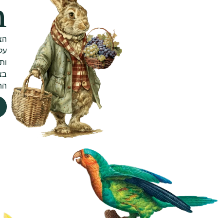
h
על
ות
בצ
הה