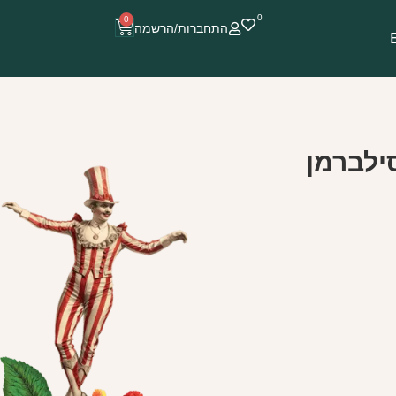
0
0
התחברות/הרשמה
ילברמן