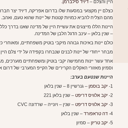
היין והצלם –
דיויד סילברמן.
כצלם יין מקצועי במסעות שלו בדרום אפריקה, דיויד יצר חברויו
מהם הצליח להביא כמויות קטנות של יינות שהוא טעם, ואהב.
היינות הללו מייצגים את עשיית היין של מדינה שאנו בדרך כלל
– שנין בלאן – עינב הדגל הלבן של המדינה.
כולם יינות באיכות גבוהה מיקבי בוטיק משפחתיים, ומאוחרי כ
מבחר ייחודי של יינות לבנים שנבחרו בקפידה על ידי צלם היין ה
אחד עשר יינות מחמישה יקבי בוטיק ומשפחתיים מוערכים, מגוון 
וסמיון מאזורי האקלים הקרירים של הקייפ המערבי של דרום א
היינות שנטעם בערב:
1-
יקב בוסמן
– גנרשיין 8 – שנין בלאן
2-
יקב אלוויס דריפט
– שנין בלאן 221
3-
יקב אלוויס דריפט
– שנין – ויונייה – שרדונה CVC
4-
דה טראפורד
– שנין בלאן
5-
יקב טריזן
– סמיון