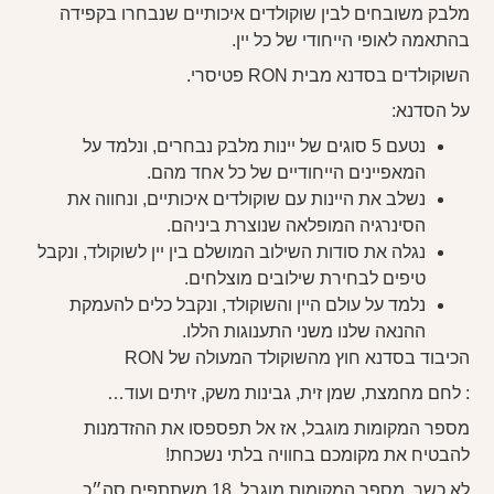
מלבק משובחים לבין שוקולדים איכותיים שנבחרו בקפידה
בהתאמה לאופי הייחודי של כל יין.
השוקולדים בסדנא מבית RON פטיסרי.
על הסדנא:
נטעם 5 סוגים של יינות מלבק נבחרים, ונלמד על
המאפיינים הייחודיים של כל אחד מהם.
נשלב את היינות עם שוקולדים איכותיים, ונחווה את
הסינרגיה המופלאה שנוצרת ביניהם.
נגלה את סודות השילוב המושלם בין יין לשוקולד, ונקבל
טיפים לבחירת שילובים מוצלחים.
נלמד על עולם היין והשוקולד, ונקבל כלים להעמקת
ההנאה שלנו משני התענוגות הללו.
הכיבוד בסדנא חוץ מהשוקולד המעולה של RON
: לחם מחמצת, שמן זית, גבינות משק, זיתים ועוד…
מספר המקומות מוגבל, אז אל תפספסו את ההזדמנות
להבטיח את מקומכם בחוויה בלתי נשכחת!
לא כשר. מספר המקומות מוגבל. 18 משתתפים סה״כ.